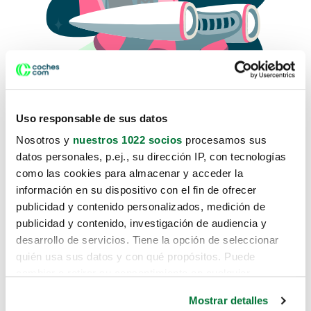
Uso responsable de sus datos
Nosotros y
nuestros 1022 socios
procesamos sus
datos personales, p.ej., su dirección IP, con tecnologías
como las cookies para almacenar y acceder la
Lo sentimos, no sabemos como
información en su dispositivo con el fin de ofrecer
te hemos traido hasta aquí.
publicidad y contenido personalizados, medición de
publicidad y contenido, investigación de audiencia y
desarrollo de servicios. Tiene la opción de seleccionar
Pero puedes encontrar el coche que estás
quién usa sus datos y con qué propósitos. Puede
buscando en alguno de estos enlaces:
cambiar o retirar su consentimiento en cualquier
momento desde la Declaración de cookies o clicando en
Coches nuevos
Mostrar detalles
el Menú de consentimiento.