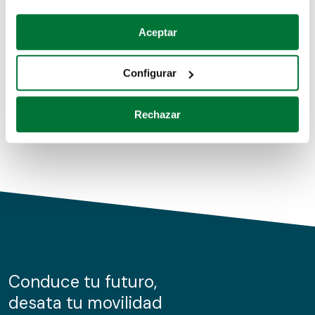
Coches de segunda mano
Si lo permite, también quisiéramos:
Aceptar
Recopilar información sobre su ubicación geográfica
Coches de km0
que puede tener una precisión de varios metros
Configurar
Coches de renting
Identificar su dispositivo analizándolo activamente
para buscar características específicas (huellas
Rechazar
digitales)
Obtenga más información sobre cómo se procesan sus
datos personales y establezca sus preferencias en la
sección de datos
. Puede cambiar o retirar su
consentimiento en cualquier momento en la Declaración
de cookies.
Las cookies de este sitio web se usan para personalizar
el contenido y los anuncios, ofrecer funciones de redes
sociales y analizar el tráfico. Además, compartimos
Conduce tu futuro,
información sobre el uso que haga del sitio web con
desata tu movilidad
nuestros partners de redes sociales, publicidad y análisis