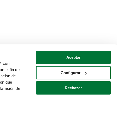
Aceptar
P, con
n el fin de
Configurar
gación de
con qué
Rechazar
laración de
Política de cookies
Contacto
 varios metros