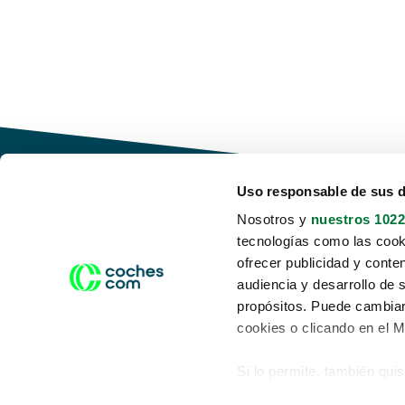
Uso responsable de sus 
Nosotros y
nuestros 1022
tecnologías como las cooki
Conduce tu futuro,
ofrecer publicidad y conte
desata tu movilidad
audiencia y desarrollo de 
propósitos. Puede cambiar
cookies o clicando en el 
Si lo permite, también qui
Acerca de nosotros
Aviso legal
Recopilar información