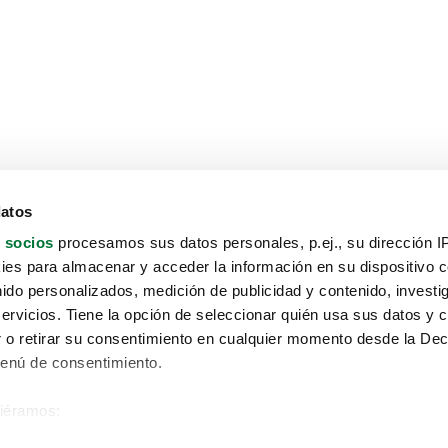
datos
 socios
procesamos sus datos personales, p.ej., su dirección I
es para almacenar y acceder la información en su dispositivo co
nido personalizados, medición de publicidad y contenido, investi
servicios. Tiene la opción de seleccionar quién usa sus datos y 
 o retirar su consentimiento en cualquier momento desde la Dec
Menú de consentimiento.
siéramos:
Aviso protección de datos
 sobre su ubicación geográfica que puede tener una precisión de