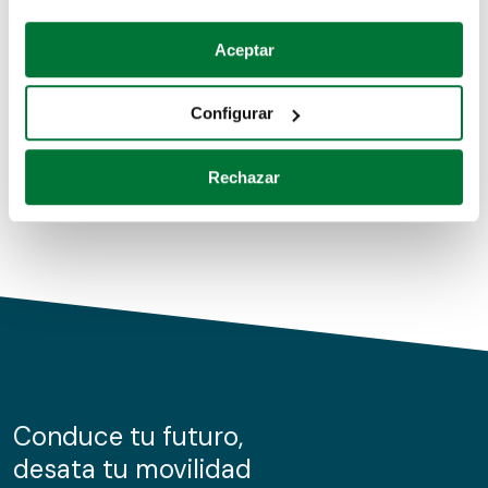
Coches de segunda mano
Si lo permite, también quisiéramos:
Aceptar
Recopilar información sobre su ubicación geográfica
Coches de km0
que puede tener una precisión de varios metros
Configurar
Coches de renting
Identificar su dispositivo analizándolo activamente
para buscar características específicas (huellas
Rechazar
digitales)
Obtenga más información sobre cómo se procesan sus
datos personales y establezca sus preferencias en la
sección de datos
. Puede cambiar o retirar su
consentimiento en cualquier momento en la Declaración
de cookies.
Las cookies de este sitio web se usan para personalizar
el contenido y los anuncios, ofrecer funciones de redes
sociales y analizar el tráfico. Además, compartimos
Conduce tu futuro,
información sobre el uso que haga del sitio web con
desata tu movilidad
nuestros partners de redes sociales, publicidad y análisis