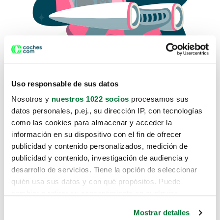
Uso responsable de sus datos
Nosotros y
nuestros 1022 socios
procesamos sus
datos personales, p.ej., su dirección IP, con tecnologías
como las cookies para almacenar y acceder la
Lo sentimos, no sabemos como
información en su dispositivo con el fin de ofrecer
te hemos traido hasta aquí.
publicidad y contenido personalizados, medición de
publicidad y contenido, investigación de audiencia y
desarrollo de servicios. Tiene la opción de seleccionar
Pero puedes encontrar el coche que estás
quién usa sus datos y con qué propósitos. Puede
buscando en alguno de estos enlaces:
cambiar o retirar su consentimiento en cualquier
momento desde la Declaración de cookies o clicando en
Coches nuevos
Mostrar detalles
el Menú de consentimiento.