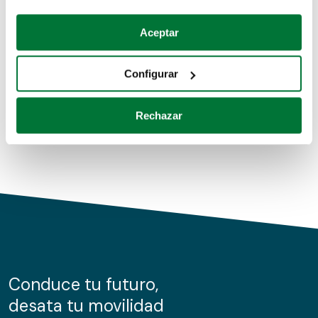
Coches de segunda mano
Si lo permite, también quisiéramos:
Aceptar
Recopilar información sobre su ubicación geográfica
Coches de km0
que puede tener una precisión de varios metros
Configurar
Coches de renting
Identificar su dispositivo analizándolo activamente
para buscar características específicas (huellas
Rechazar
digitales)
Obtenga más información sobre cómo se procesan sus
datos personales y establezca sus preferencias en la
sección de datos
. Puede cambiar o retirar su
consentimiento en cualquier momento en la Declaración
de cookies.
Las cookies de este sitio web se usan para personalizar
el contenido y los anuncios, ofrecer funciones de redes
sociales y analizar el tráfico. Además, compartimos
Conduce tu futuro,
información sobre el uso que haga del sitio web con
desata tu movilidad
nuestros partners de redes sociales, publicidad y análisis