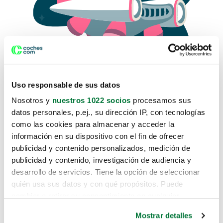
Uso responsable de sus datos
Nosotros y
nuestros 1022 socios
procesamos sus
datos personales, p.ej., su dirección IP, con tecnologías
como las cookies para almacenar y acceder la
Lo sentimos, no sabemos como
información en su dispositivo con el fin de ofrecer
te hemos traido hasta aquí.
publicidad y contenido personalizados, medición de
publicidad y contenido, investigación de audiencia y
desarrollo de servicios. Tiene la opción de seleccionar
Pero puedes encontrar el coche que estás
quién usa sus datos y con qué propósitos. Puede
buscando en alguno de estos enlaces:
cambiar o retirar su consentimiento en cualquier
momento desde la Declaración de cookies o clicando en
Coches nuevos
Mostrar detalles
el Menú de consentimiento.