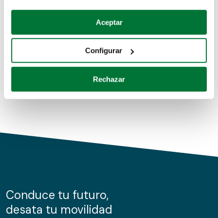
Coches de segunda mano
Si lo permite, también quisiéramos:
Aceptar
Recopilar información sobre su ubicación geográfica
Coches de km0
que puede tener una precisión de varios metros
Configurar
Coches de renting
Identificar su dispositivo analizándolo activamente
para buscar características específicas (huellas
Rechazar
digitales)
Obtenga más información sobre cómo se procesan sus
datos personales y establezca sus preferencias en la
sección de datos
. Puede cambiar o retirar su
consentimiento en cualquier momento en la Declaración
de cookies.
Las cookies de este sitio web se usan para personalizar
el contenido y los anuncios, ofrecer funciones de redes
sociales y analizar el tráfico. Además, compartimos
Conduce tu futuro,
información sobre el uso que haga del sitio web con
desata tu movilidad
nuestros partners de redes sociales, publicidad y análisis