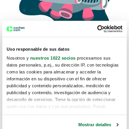
Uso responsable de sus datos
Nosotros y
nuestros 1022 socios
procesamos sus
datos personales, p.ej., su dirección IP, con tecnologías
como las cookies para almacenar y acceder la
Lo sentimos, no sabemos como
información en su dispositivo con el fin de ofrecer
te hemos traido hasta aquí.
publicidad y contenido personalizados, medición de
publicidad y contenido, investigación de audiencia y
desarrollo de servicios. Tiene la opción de seleccionar
Pero puedes encontrar el coche que estás
quién usa sus datos y con qué propósitos. Puede
buscando en alguno de estos enlaces:
cambiar o retirar su consentimiento en cualquier
momento desde la Declaración de cookies o clicando en
Coches nuevos
Mostrar detalles
el Menú de consentimiento.