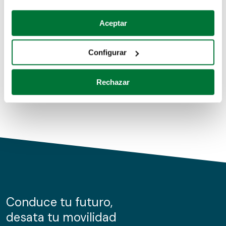
Coches de segunda mano
Si lo permite, también quisiéramos:
Aceptar
Recopilar información sobre su ubicación geográfica
Coches de km0
que puede tener una precisión de varios metros
Configurar
Coches de renting
Identificar su dispositivo analizándolo activamente
para buscar características específicas (huellas
Rechazar
digitales)
Obtenga más información sobre cómo se procesan sus
datos personales y establezca sus preferencias en la
sección de datos
. Puede cambiar o retirar su
consentimiento en cualquier momento en la Declaración
de cookies.
Las cookies de este sitio web se usan para personalizar
el contenido y los anuncios, ofrecer funciones de redes
sociales y analizar el tráfico. Además, compartimos
Conduce tu futuro,
información sobre el uso que haga del sitio web con
desata tu movilidad
nuestros partners de redes sociales, publicidad y análisis