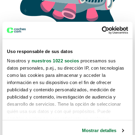
Uso responsable de sus datos
Nosotros y
nuestros 1022 socios
procesamos sus
datos personales, p.ej., su dirección IP, con tecnologías
como las cookies para almacenar y acceder la
Lo sentimos, no sabemos como
información en su dispositivo con el fin de ofrecer
te hemos traido hasta aquí.
publicidad y contenido personalizados, medición de
publicidad y contenido, investigación de audiencia y
desarrollo de servicios. Tiene la opción de seleccionar
Pero puedes encontrar el coche que estás
quién usa sus datos y con qué propósitos. Puede
buscando en alguno de estos enlaces:
cambiar o retirar su consentimiento en cualquier
momento desde la Declaración de cookies o clicando en
Coches nuevos
Mostrar detalles
el Menú de consentimiento.