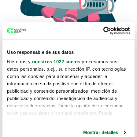
Uso responsable de sus datos
Nosotros y
nuestros 1022 socios
procesamos sus
datos personales, p.ej., su dirección IP, con tecnologías
como las cookies para almacenar y acceder la
Lo sentimos, no sabemos como
información en su dispositivo con el fin de ofrecer
te hemos traido hasta aquí.
publicidad y contenido personalizados, medición de
publicidad y contenido, investigación de audiencia y
desarrollo de servicios. Tiene la opción de seleccionar
Pero puedes encontrar el coche que estás
quién usa sus datos y con qué propósitos. Puede
buscando en alguno de estos enlaces:
cambiar o retirar su consentimiento en cualquier
momento desde la Declaración de cookies o clicando en
Coches nuevos
Mostrar detalles
el Menú de consentimiento.