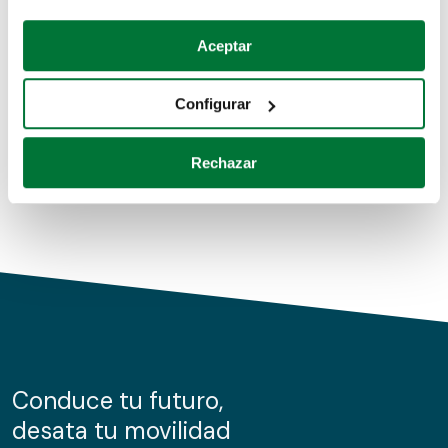
Coches de segunda mano
Si lo permite, también quisiéramos:
Aceptar
Recopilar información sobre su ubicación geográfica
Coches de km0
que puede tener una precisión de varios metros
Configurar
Coches de renting
Identificar su dispositivo analizándolo activamente
para buscar características específicas (huellas
Rechazar
digitales)
Obtenga más información sobre cómo se procesan sus
datos personales y establezca sus preferencias en la
sección de datos
. Puede cambiar o retirar su
consentimiento en cualquier momento en la Declaración
de cookies.
Las cookies de este sitio web se usan para personalizar
el contenido y los anuncios, ofrecer funciones de redes
sociales y analizar el tráfico. Además, compartimos
Conduce tu futuro,
información sobre el uso que haga del sitio web con
desata tu movilidad
nuestros partners de redes sociales, publicidad y análisis