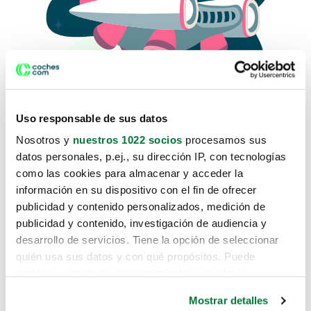
Uso responsable de sus datos
Nosotros y
nuestros 1022 socios
procesamos sus
datos personales, p.ej., su dirección IP, con tecnologías
como las cookies para almacenar y acceder la
Lo sentimos, no sabemos como
información en su dispositivo con el fin de ofrecer
te hemos traido hasta aquí.
publicidad y contenido personalizados, medición de
publicidad y contenido, investigación de audiencia y
desarrollo de servicios. Tiene la opción de seleccionar
Pero puedes encontrar el coche que estás
quién usa sus datos y con qué propósitos. Puede
buscando en alguno de estos enlaces:
cambiar o retirar su consentimiento en cualquier
momento desde la Declaración de cookies o clicando en
Coches nuevos
Mostrar detalles
el Menú de consentimiento.