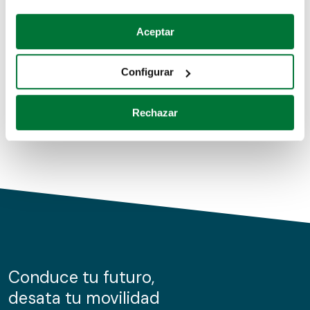
Coches de segunda mano
Si lo permite, también quisiéramos:
Aceptar
Recopilar información sobre su ubicación geográfica
Coches de km0
que puede tener una precisión de varios metros
Configurar
Coches de renting
Identificar su dispositivo analizándolo activamente
para buscar características específicas (huellas
Rechazar
digitales)
Obtenga más información sobre cómo se procesan sus
datos personales y establezca sus preferencias en la
sección de datos
. Puede cambiar o retirar su
consentimiento en cualquier momento en la Declaración
de cookies.
Las cookies de este sitio web se usan para personalizar
el contenido y los anuncios, ofrecer funciones de redes
sociales y analizar el tráfico. Además, compartimos
Conduce tu futuro,
información sobre el uso que haga del sitio web con
desata tu movilidad
nuestros partners de redes sociales, publicidad y análisis