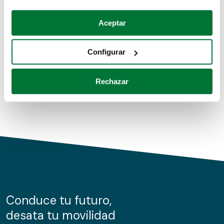
Coches de segunda mano
Si lo permite, también quisiéramos:
Aceptar
Recopilar información sobre su ubicación geográfica
Coches de km0
que puede tener una precisión de varios metros
Configurar
Coches de renting
Identificar su dispositivo analizándolo activamente
para buscar características específicas (huellas
Rechazar
digitales)
Obtenga más información sobre cómo se procesan sus
datos personales y establezca sus preferencias en la
sección de datos
. Puede cambiar o retirar su
consentimiento en cualquier momento en la Declaración
de cookies.
Las cookies de este sitio web se usan para personalizar
el contenido y los anuncios, ofrecer funciones de redes
sociales y analizar el tráfico. Además, compartimos
Conduce tu futuro,
información sobre el uso que haga del sitio web con
desata tu movilidad
nuestros partners de redes sociales, publicidad y análisis