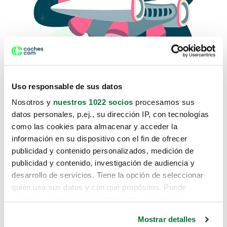
Uso responsable de sus datos
Nosotros y
nuestros 1022 socios
procesamos sus
datos personales, p.ej., su dirección IP, con tecnologías
como las cookies para almacenar y acceder la
Lo sentimos, no sabemos como
información en su dispositivo con el fin de ofrecer
te hemos traido hasta aquí.
publicidad y contenido personalizados, medición de
publicidad y contenido, investigación de audiencia y
desarrollo de servicios. Tiene la opción de seleccionar
Pero puedes encontrar el coche que estás
quién usa sus datos y con qué propósitos. Puede
buscando en alguno de estos enlaces:
cambiar o retirar su consentimiento en cualquier
momento desde la Declaración de cookies o clicando en
Coches nuevos
Mostrar detalles
el Menú de consentimiento.