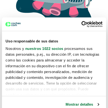
Uso responsable de sus datos
Nosotros y
nuestros 1022 socios
procesamos sus
datos personales, p.ej., su dirección IP, con tecnologías
como las cookies para almacenar y acceder la
Lo sentimos, no sabemos como
información en su dispositivo con el fin de ofrecer
te hemos traido hasta aquí.
publicidad y contenido personalizados, medición de
publicidad y contenido, investigación de audiencia y
desarrollo de servicios. Tiene la opción de seleccionar
Pero puedes encontrar el coche que estás
quién usa sus datos y con qué propósitos. Puede
buscando en alguno de estos enlaces:
cambiar o retirar su consentimiento en cualquier
momento desde la Declaración de cookies o clicando en
Coches nuevos
Mostrar detalles
el Menú de consentimiento.