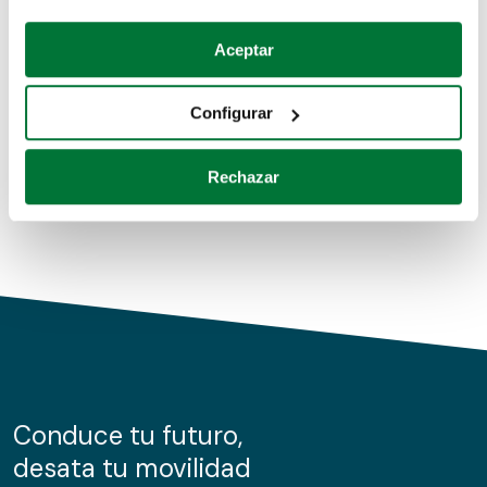
Coches de segunda mano
Si lo permite, también quisiéramos:
Aceptar
Recopilar información sobre su ubicación geográfica
Coches de km0
que puede tener una precisión de varios metros
Configurar
Coches de renting
Identificar su dispositivo analizándolo activamente
para buscar características específicas (huellas
Rechazar
digitales)
Obtenga más información sobre cómo se procesan sus
datos personales y establezca sus preferencias en la
sección de datos
. Puede cambiar o retirar su
consentimiento en cualquier momento en la Declaración
de cookies.
Las cookies de este sitio web se usan para personalizar
el contenido y los anuncios, ofrecer funciones de redes
sociales y analizar el tráfico. Además, compartimos
Conduce tu futuro,
información sobre el uso que haga del sitio web con
desata tu movilidad
nuestros partners de redes sociales, publicidad y análisis