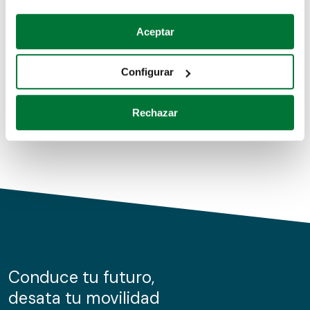
Coches de segunda mano
Si lo permite, también quisiéramos:
Aceptar
Recopilar información sobre su ubicación geográfica
Coches de km0
que puede tener una precisión de varios metros
Configurar
Coches de renting
Identificar su dispositivo analizándolo activamente
para buscar características específicas (huellas
Rechazar
digitales)
Obtenga más información sobre cómo se procesan sus
datos personales y establezca sus preferencias en la
sección de datos
. Puede cambiar o retirar su
consentimiento en cualquier momento en la Declaración
de cookies.
Las cookies de este sitio web se usan para personalizar
el contenido y los anuncios, ofrecer funciones de redes
sociales y analizar el tráfico. Además, compartimos
Conduce tu futuro,
información sobre el uso que haga del sitio web con
desata tu movilidad
nuestros partners de redes sociales, publicidad y análisis