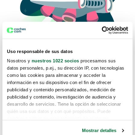
Uso responsable de sus datos
Nosotros y
nuestros 1022 socios
procesamos sus
datos personales, p.ej., su dirección IP, con tecnologías
como las cookies para almacenar y acceder la
Lo sentimos, no sabemos como
información en su dispositivo con el fin de ofrecer
te hemos traido hasta aquí.
publicidad y contenido personalizados, medición de
publicidad y contenido, investigación de audiencia y
desarrollo de servicios. Tiene la opción de seleccionar
Pero puedes encontrar el coche que estás
quién usa sus datos y con qué propósitos. Puede
buscando en alguno de estos enlaces:
cambiar o retirar su consentimiento en cualquier
momento desde la Declaración de cookies o clicando en
Coches nuevos
Mostrar detalles
el Menú de consentimiento.