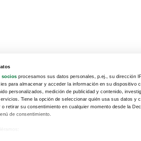
datos
 socios
procesamos sus datos personales, p.ej., su dirección I
es para almacenar y acceder la información en su dispositivo co
nido personalizados, medición de publicidad y contenido, investi
servicios. Tiene la opción de seleccionar quién usa sus datos y 
 o retirar su consentimiento en cualquier momento desde la Dec
Menú de consentimiento.
siéramos:
Aviso protección de datos
 sobre su ubicación geográfica que puede tener una precisión de