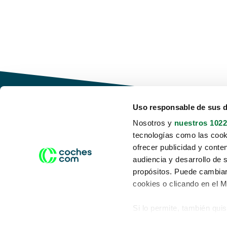
Uso responsable de sus 
Nosotros y
nuestros 1022
tecnologías como las cooki
Conduce tu futuro,
ofrecer publicidad y conte
desata tu movilidad
audiencia y desarrollo de 
propósitos. Puede cambiar
cookies o clicando en el 
Si lo permite, también qui
Acerca de nosotros
Aviso legal
Recopilar información