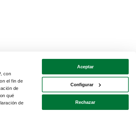
Aceptar
P, con
n el fin de
Configurar
gación de
con qué
Rechazar
laración de
Política de cookies
Contacto
 varios metros