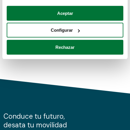
Coches de segunda mano
Si lo permite, también quisiéramos:
Aceptar
Recopilar información sobre su ubicación geográfica
Coches de km0
que puede tener una precisión de varios metros
Configurar
Coches de renting
Identificar su dispositivo analizándolo activamente
para buscar características específicas (huellas
Rechazar
digitales)
Obtenga más información sobre cómo se procesan sus
datos personales y establezca sus preferencias en la
sección de datos
. Puede cambiar o retirar su
consentimiento en cualquier momento en la Declaración
de cookies.
Las cookies de este sitio web se usan para personalizar
el contenido y los anuncios, ofrecer funciones de redes
sociales y analizar el tráfico. Además, compartimos
Conduce tu futuro,
información sobre el uso que haga del sitio web con
desata tu movilidad
nuestros partners de redes sociales, publicidad y análisis