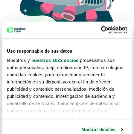
Uso responsable de sus datos
Nosotros y
nuestros 1022 socios
procesamos sus
datos personales, p.ej., su dirección IP, con tecnologías
como las cookies para almacenar y acceder la
Lo sentimos, no sabemos como
información en su dispositivo con el fin de ofrecer
te hemos traido hasta aquí.
publicidad y contenido personalizados, medición de
publicidad y contenido, investigación de audiencia y
desarrollo de servicios. Tiene la opción de seleccionar
Pero puedes encontrar el coche que estás
quién usa sus datos y con qué propósitos. Puede
buscando en alguno de estos enlaces:
cambiar o retirar su consentimiento en cualquier
momento desde la Declaración de cookies o clicando en
Coches nuevos
Mostrar detalles
el Menú de consentimiento.