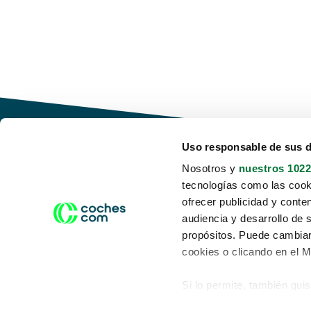
Uso responsable de sus 
Nosotros y
nuestros 1022
tecnologías como las cooki
Conduce tu futuro,
ofrecer publicidad y conte
desata tu movilidad
audiencia y desarrollo de 
propósitos. Puede cambiar
cookies o clicando en el 
Si lo permite, también qui
Acerca de nosotros
Aviso legal
Recopilar información