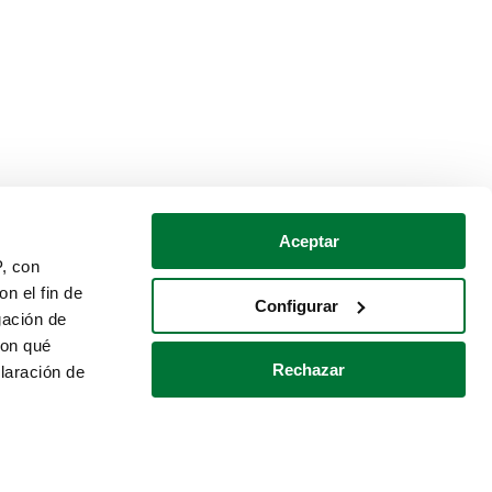
Aceptar
P, con
n el fin de
Configurar
gación de
con qué
Rechazar
laración de
Política de cookies
Contacto
 varios metros