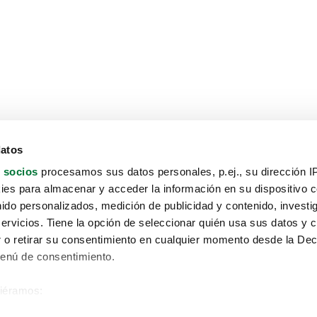
datos
 socios
procesamos sus datos personales, p.ej., su dirección I
es para almacenar y acceder la información en su dispositivo co
nido personalizados, medición de publicidad y contenido, investi
servicios. Tiene la opción de seleccionar quién usa sus datos y 
 o retirar su consentimiento en cualquier momento desde la Dec
Menú de consentimiento.
siéramos:
Aviso protección de datos
 sobre su ubicación geográfica que puede tener una precisión de