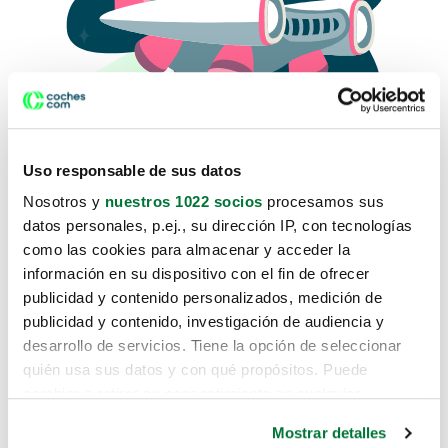
Uso responsable de sus datos
Nosotros y
nuestros 1022 socios
procesamos sus
datos personales, p.ej., su dirección IP, con tecnologías
como las cookies para almacenar y acceder la
Lo sentimos, no sabemos como
información en su dispositivo con el fin de ofrecer
te hemos traido hasta aquí.
publicidad y contenido personalizados, medición de
publicidad y contenido, investigación de audiencia y
desarrollo de servicios. Tiene la opción de seleccionar
Pero puedes encontrar el coche que estás
quién usa sus datos y con qué propósitos. Puede
buscando en alguno de estos enlaces:
cambiar o retirar su consentimiento en cualquier
momento desde la Declaración de cookies o clicando en
Coches nuevos
Mostrar detalles
el Menú de consentimiento.