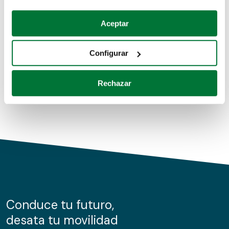
Coches de segunda mano
Si lo permite, también quisiéramos:
Aceptar
Recopilar información sobre su ubicación geográfica
Coches de km0
que puede tener una precisión de varios metros
Configurar
Coches de renting
Identificar su dispositivo analizándolo activamente
para buscar características específicas (huellas
Rechazar
digitales)
Obtenga más información sobre cómo se procesan sus
datos personales y establezca sus preferencias en la
sección de datos
. Puede cambiar o retirar su
consentimiento en cualquier momento en la Declaración
de cookies.
Las cookies de este sitio web se usan para personalizar
el contenido y los anuncios, ofrecer funciones de redes
sociales y analizar el tráfico. Además, compartimos
Conduce tu futuro,
información sobre el uso que haga del sitio web con
desata tu movilidad
nuestros partners de redes sociales, publicidad y análisis