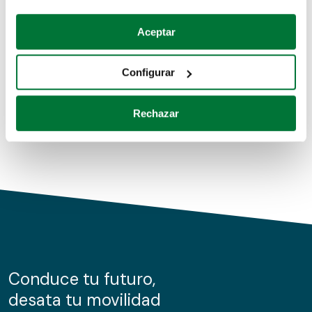
Coches de segunda mano
Si lo permite, también quisiéramos:
Aceptar
Recopilar información sobre su ubicación geográfica
Coches de km0
que puede tener una precisión de varios metros
Configurar
Coches de renting
Identificar su dispositivo analizándolo activamente
para buscar características específicas (huellas
Rechazar
digitales)
Obtenga más información sobre cómo se procesan sus
datos personales y establezca sus preferencias en la
sección de datos
. Puede cambiar o retirar su
consentimiento en cualquier momento en la Declaración
de cookies.
Las cookies de este sitio web se usan para personalizar
el contenido y los anuncios, ofrecer funciones de redes
sociales y analizar el tráfico. Además, compartimos
Conduce tu futuro,
información sobre el uso que haga del sitio web con
desata tu movilidad
nuestros partners de redes sociales, publicidad y análisis