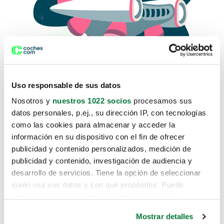
Uso responsable de sus datos
Nosotros y
nuestros 1022 socios
procesamos sus
datos personales, p.ej., su dirección IP, con tecnologías
como las cookies para almacenar y acceder la
Lo sentimos, no sabemos como
información en su dispositivo con el fin de ofrecer
te hemos traido hasta aquí.
publicidad y contenido personalizados, medición de
publicidad y contenido, investigación de audiencia y
desarrollo de servicios. Tiene la opción de seleccionar
Pero puedes encontrar el coche que estás
quién usa sus datos y con qué propósitos. Puede
buscando en alguno de estos enlaces:
cambiar o retirar su consentimiento en cualquier
momento desde la Declaración de cookies o clicando en
Coches nuevos
Mostrar detalles
el Menú de consentimiento.