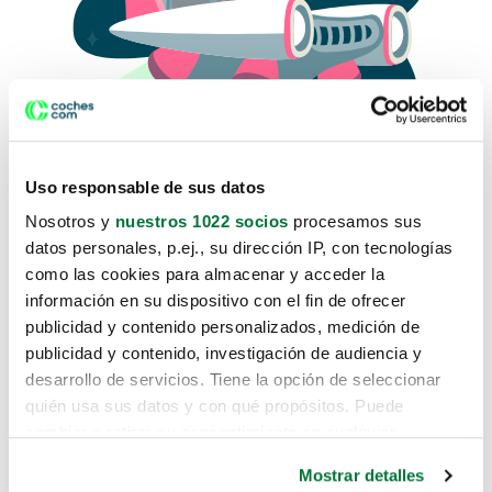
Uso responsable de sus datos
Nosotros y
nuestros 1022 socios
procesamos sus
datos personales, p.ej., su dirección IP, con tecnologías
como las cookies para almacenar y acceder la
Lo sentimos, no sabemos como
información en su dispositivo con el fin de ofrecer
te hemos traido hasta aquí.
publicidad y contenido personalizados, medición de
publicidad y contenido, investigación de audiencia y
desarrollo de servicios. Tiene la opción de seleccionar
Pero puedes encontrar el coche que estás
quién usa sus datos y con qué propósitos. Puede
buscando en alguno de estos enlaces:
cambiar o retirar su consentimiento en cualquier
momento desde la Declaración de cookies o clicando en
Coches nuevos
Mostrar detalles
el Menú de consentimiento.