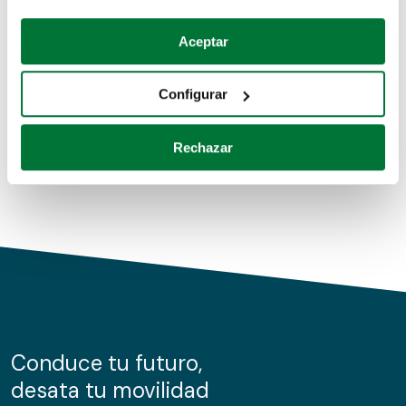
Coches de segunda mano
Si lo permite, también quisiéramos:
Aceptar
Recopilar información sobre su ubicación geográfica
Coches de km0
que puede tener una precisión de varios metros
Configurar
Coches de renting
Identificar su dispositivo analizándolo activamente
para buscar características específicas (huellas
Rechazar
digitales)
Obtenga más información sobre cómo se procesan sus
datos personales y establezca sus preferencias en la
sección de datos
. Puede cambiar o retirar su
consentimiento en cualquier momento en la Declaración
de cookies.
Las cookies de este sitio web se usan para personalizar
el contenido y los anuncios, ofrecer funciones de redes
sociales y analizar el tráfico. Además, compartimos
Conduce tu futuro,
información sobre el uso que haga del sitio web con
desata tu movilidad
nuestros partners de redes sociales, publicidad y análisis