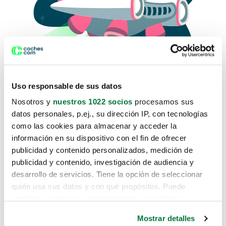
Uso responsable de sus datos
Nosotros y
nuestros 1022 socios
procesamos sus
datos personales, p.ej., su dirección IP, con tecnologías
como las cookies para almacenar y acceder la
Lo sentimos, no sabemos como
información en su dispositivo con el fin de ofrecer
te hemos traido hasta aquí.
publicidad y contenido personalizados, medición de
publicidad y contenido, investigación de audiencia y
desarrollo de servicios. Tiene la opción de seleccionar
Pero puedes encontrar el coche que estás
quién usa sus datos y con qué propósitos. Puede
buscando en alguno de estos enlaces:
cambiar o retirar su consentimiento en cualquier
momento desde la Declaración de cookies o clicando en
Coches nuevos
Mostrar detalles
el Menú de consentimiento.