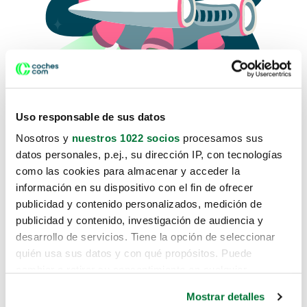
Uso responsable de sus datos
Nosotros y
nuestros 1022 socios
procesamos sus
datos personales, p.ej., su dirección IP, con tecnologías
como las cookies para almacenar y acceder la
Lo sentimos, no sabemos como
información en su dispositivo con el fin de ofrecer
te hemos traido hasta aquí.
publicidad y contenido personalizados, medición de
publicidad y contenido, investigación de audiencia y
desarrollo de servicios. Tiene la opción de seleccionar
Pero puedes encontrar el coche que estás
quién usa sus datos y con qué propósitos. Puede
buscando en alguno de estos enlaces:
cambiar o retirar su consentimiento en cualquier
momento desde la Declaración de cookies o clicando en
Coches nuevos
Mostrar detalles
el Menú de consentimiento.