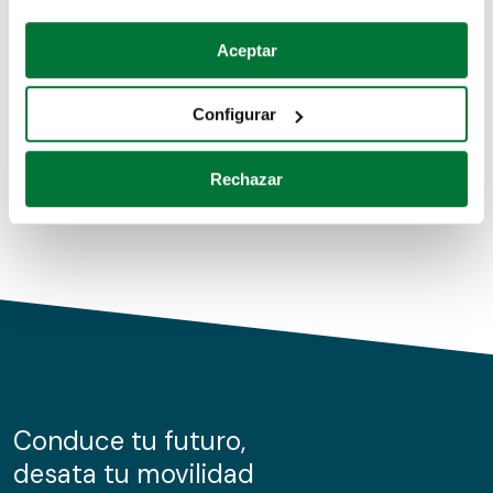
Coches de segunda mano
Si lo permite, también quisiéramos:
Aceptar
Recopilar información sobre su ubicación geográfica
Coches de km0
que puede tener una precisión de varios metros
Configurar
Coches de renting
Identificar su dispositivo analizándolo activamente
para buscar características específicas (huellas
Rechazar
digitales)
Obtenga más información sobre cómo se procesan sus
datos personales y establezca sus preferencias en la
sección de datos
. Puede cambiar o retirar su
consentimiento en cualquier momento en la Declaración
de cookies.
Las cookies de este sitio web se usan para personalizar
el contenido y los anuncios, ofrecer funciones de redes
sociales y analizar el tráfico. Además, compartimos
Conduce tu futuro,
información sobre el uso que haga del sitio web con
desata tu movilidad
nuestros partners de redes sociales, publicidad y análisis