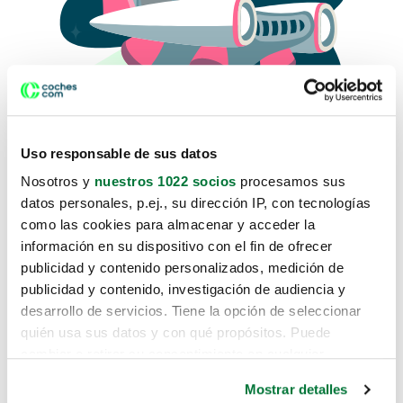
Uso responsable de sus datos
Nosotros y
nuestros 1022 socios
procesamos sus
datos personales, p.ej., su dirección IP, con tecnologías
como las cookies para almacenar y acceder la
Lo sentimos, no sabemos como
información en su dispositivo con el fin de ofrecer
te hemos traido hasta aquí.
publicidad y contenido personalizados, medición de
publicidad y contenido, investigación de audiencia y
desarrollo de servicios. Tiene la opción de seleccionar
Pero puedes encontrar el coche que estás
quién usa sus datos y con qué propósitos. Puede
buscando en alguno de estos enlaces:
cambiar o retirar su consentimiento en cualquier
momento desde la Declaración de cookies o clicando en
Coches nuevos
Mostrar detalles
el Menú de consentimiento.