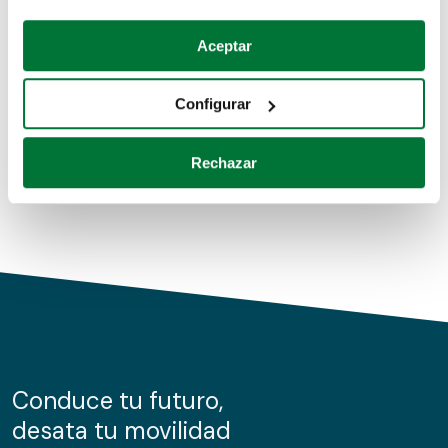
Coches de segunda mano
Si lo permite, también quisiéramos:
Aceptar
Recopilar información sobre su ubicación geográfica
Coches de km0
que puede tener una precisión de varios metros
Configurar
Coches de renting
Identificar su dispositivo analizándolo activamente
para buscar características específicas (huellas
Rechazar
digitales)
Obtenga más información sobre cómo se procesan sus
datos personales y establezca sus preferencias en la
sección de datos
. Puede cambiar o retirar su
consentimiento en cualquier momento en la Declaración
de cookies.
Las cookies de este sitio web se usan para personalizar
el contenido y los anuncios, ofrecer funciones de redes
sociales y analizar el tráfico. Además, compartimos
Conduce tu futuro,
información sobre el uso que haga del sitio web con
desata tu movilidad
nuestros partners de redes sociales, publicidad y análisis