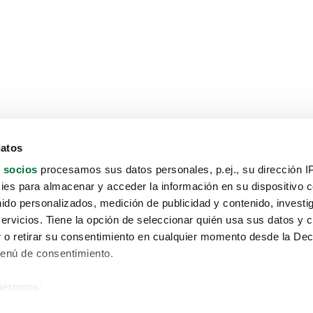
datos
 socios
procesamos sus datos personales, p.ej., su dirección I
es para almacenar y acceder la información en su dispositivo co
nido personalizados, medición de publicidad y contenido, investi
servicios. Tiene la opción de seleccionar quién usa sus datos y 
 o retirar su consentimiento en cualquier momento desde la Dec
Menú de consentimiento.
siéramos:
Aviso protección de datos
 sobre su ubicación geográfica que puede tener una precisión de