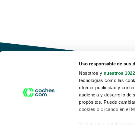
Uso responsable de sus 
Nosotros y
nuestros 1022
tecnologías como las cooki
Conduce tu futuro,
ofrecer publicidad y conte
desata tu movilidad
audiencia y desarrollo de 
propósitos. Puede cambiar
cookies o clicando en el 
Si lo permite, también qui
Acerca de nosotros
Aviso legal
Recopilar información