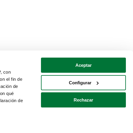
Aceptar
P, con
n el fin de
Configurar
gación de
con qué
Rechazar
laración de
Política de cookies
Contacto
 varios metros