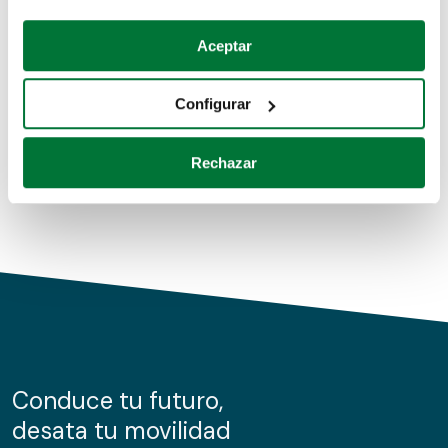
Coches de segunda mano
Si lo permite, también quisiéramos:
Aceptar
Recopilar información sobre su ubicación geográfica
Coches de km0
que puede tener una precisión de varios metros
Configurar
Coches de renting
Identificar su dispositivo analizándolo activamente
para buscar características específicas (huellas
Rechazar
digitales)
Obtenga más información sobre cómo se procesan sus
datos personales y establezca sus preferencias en la
sección de datos
. Puede cambiar o retirar su
consentimiento en cualquier momento en la Declaración
de cookies.
Las cookies de este sitio web se usan para personalizar
el contenido y los anuncios, ofrecer funciones de redes
sociales y analizar el tráfico. Además, compartimos
Conduce tu futuro,
información sobre el uso que haga del sitio web con
desata tu movilidad
nuestros partners de redes sociales, publicidad y análisis