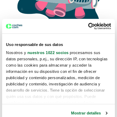
Uso responsable de sus datos
Nosotros y
nuestros 1022 socios
procesamos sus
datos personales, p.ej., su dirección IP, con tecnologías
como las cookies para almacenar y acceder la
Lo sentimos, no sabemos como
información en su dispositivo con el fin de ofrecer
te hemos traido hasta aquí.
publicidad y contenido personalizados, medición de
publicidad y contenido, investigación de audiencia y
desarrollo de servicios. Tiene la opción de seleccionar
Pero puedes encontrar el coche que estás
quién usa sus datos y con qué propósitos. Puede
buscando en alguno de estos enlaces:
cambiar o retirar su consentimiento en cualquier
momento desde la Declaración de cookies o clicando en
Coches nuevos
Mostrar detalles
el Menú de consentimiento.