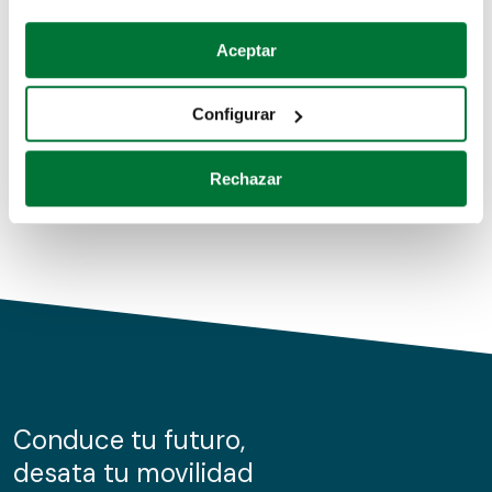
Coches de segunda mano
Si lo permite, también quisiéramos:
Aceptar
Recopilar información sobre su ubicación geográfica
Coches de km0
que puede tener una precisión de varios metros
Configurar
Coches de renting
Identificar su dispositivo analizándolo activamente
para buscar características específicas (huellas
Rechazar
digitales)
Obtenga más información sobre cómo se procesan sus
datos personales y establezca sus preferencias en la
sección de datos
. Puede cambiar o retirar su
consentimiento en cualquier momento en la Declaración
de cookies.
Las cookies de este sitio web se usan para personalizar
el contenido y los anuncios, ofrecer funciones de redes
sociales y analizar el tráfico. Además, compartimos
Conduce tu futuro,
información sobre el uso que haga del sitio web con
desata tu movilidad
nuestros partners de redes sociales, publicidad y análisis