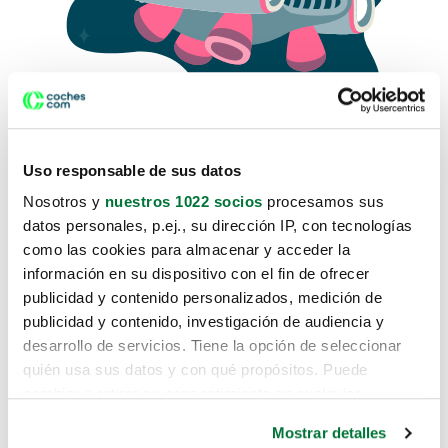
Uso responsable de sus datos
Nosotros y
nuestros 1022 socios
procesamos sus
datos personales, p.ej., su dirección IP, con tecnologías
como las cookies para almacenar y acceder la
Lo sentimos, no sabemos como
información en su dispositivo con el fin de ofrecer
te hemos traido hasta aquí.
publicidad y contenido personalizados, medición de
publicidad y contenido, investigación de audiencia y
desarrollo de servicios. Tiene la opción de seleccionar
Pero puedes encontrar el coche que estás
quién usa sus datos y con qué propósitos. Puede
buscando en alguno de estos enlaces:
cambiar o retirar su consentimiento en cualquier
momento desde la Declaración de cookies o clicando en
Coches nuevos
Mostrar detalles
el Menú de consentimiento.