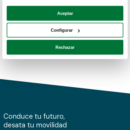
Coches de segunda mano
Si lo permite, también quisiéramos:
Aceptar
Recopilar información sobre su ubicación geográfica
Coches de km0
que puede tener una precisión de varios metros
Configurar
Coches de renting
Identificar su dispositivo analizándolo activamente
para buscar características específicas (huellas
Rechazar
digitales)
Obtenga más información sobre cómo se procesan sus
datos personales y establezca sus preferencias en la
sección de datos
. Puede cambiar o retirar su
consentimiento en cualquier momento en la Declaración
de cookies.
Las cookies de este sitio web se usan para personalizar
el contenido y los anuncios, ofrecer funciones de redes
sociales y analizar el tráfico. Además, compartimos
Conduce tu futuro,
información sobre el uso que haga del sitio web con
desata tu movilidad
nuestros partners de redes sociales, publicidad y análisis