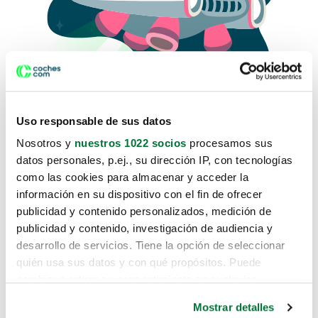
Uso responsable de sus datos
Nosotros y
nuestros 1022 socios
procesamos sus
datos personales, p.ej., su dirección IP, con tecnologías
como las cookies para almacenar y acceder la
Lo sentimos, no sabemos como
información en su dispositivo con el fin de ofrecer
te hemos traido hasta aquí.
publicidad y contenido personalizados, medición de
publicidad y contenido, investigación de audiencia y
desarrollo de servicios. Tiene la opción de seleccionar
Pero puedes encontrar el coche que estás
quién usa sus datos y con qué propósitos. Puede
buscando en alguno de estos enlaces:
cambiar o retirar su consentimiento en cualquier
momento desde la Declaración de cookies o clicando en
Coches nuevos
Mostrar detalles
el Menú de consentimiento.