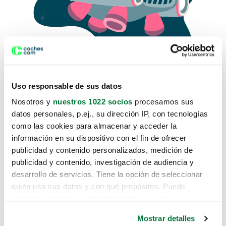
Uso responsable de sus datos
Nosotros y
nuestros 1022 socios
procesamos sus
datos personales, p.ej., su dirección IP, con tecnologías
como las cookies para almacenar y acceder la
Lo sentimos, no sabemos como
información en su dispositivo con el fin de ofrecer
te hemos traido hasta aquí.
publicidad y contenido personalizados, medición de
publicidad y contenido, investigación de audiencia y
desarrollo de servicios. Tiene la opción de seleccionar
Pero puedes encontrar el coche que estás
quién usa sus datos y con qué propósitos. Puede
buscando en alguno de estos enlaces:
cambiar o retirar su consentimiento en cualquier
momento desde la Declaración de cookies o clicando en
Coches nuevos
Mostrar detalles
el Menú de consentimiento.