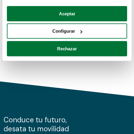
Coches de segunda mano
Si lo permite, también quisiéramos:
Aceptar
Recopilar información sobre su ubicación geográfica
Coches de km0
que puede tener una precisión de varios metros
Configurar
Coches de renting
Identificar su dispositivo analizándolo activamente
para buscar características específicas (huellas
Rechazar
digitales)
Obtenga más información sobre cómo se procesan sus
datos personales y establezca sus preferencias en la
sección de datos
. Puede cambiar o retirar su
consentimiento en cualquier momento en la Declaración
de cookies.
Las cookies de este sitio web se usan para personalizar
el contenido y los anuncios, ofrecer funciones de redes
sociales y analizar el tráfico. Además, compartimos
Conduce tu futuro,
información sobre el uso que haga del sitio web con
desata tu movilidad
nuestros partners de redes sociales, publicidad y análisis