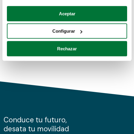
Coches de segunda mano
Si lo permite, también quisiéramos:
Aceptar
Recopilar información sobre su ubicación geográfica
Coches de km0
que puede tener una precisión de varios metros
Configurar
Coches de renting
Identificar su dispositivo analizándolo activamente
para buscar características específicas (huellas
Rechazar
digitales)
Obtenga más información sobre cómo se procesan sus
datos personales y establezca sus preferencias en la
sección de datos
. Puede cambiar o retirar su
consentimiento en cualquier momento en la Declaración
de cookies.
Las cookies de este sitio web se usan para personalizar
el contenido y los anuncios, ofrecer funciones de redes
sociales y analizar el tráfico. Además, compartimos
Conduce tu futuro,
información sobre el uso que haga del sitio web con
desata tu movilidad
nuestros partners de redes sociales, publicidad y análisis