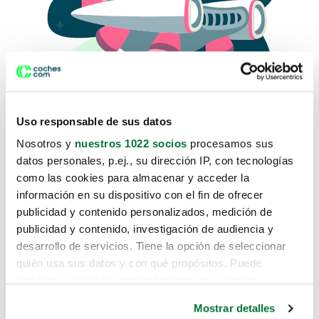
Uso responsable de sus datos
Nosotros y
nuestros 1022 socios
procesamos sus
datos personales, p.ej., su dirección IP, con tecnologías
como las cookies para almacenar y acceder la
Lo sentimos, no sabemos como
información en su dispositivo con el fin de ofrecer
te hemos traido hasta aquí.
publicidad y contenido personalizados, medición de
publicidad y contenido, investigación de audiencia y
desarrollo de servicios. Tiene la opción de seleccionar
Pero puedes encontrar el coche que estás
quién usa sus datos y con qué propósitos. Puede
buscando en alguno de estos enlaces:
cambiar o retirar su consentimiento en cualquier
momento desde la Declaración de cookies o clicando en
Coches nuevos
Mostrar detalles
el Menú de consentimiento.