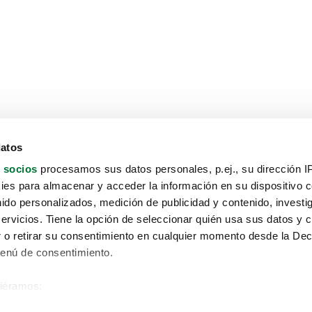
datos
 socios
procesamos sus datos personales, p.ej., su dirección I
es para almacenar y acceder la información en su dispositivo co
nido personalizados, medición de publicidad y contenido, investi
servicios. Tiene la opción de seleccionar quién usa sus datos y 
 o retirar su consentimiento en cualquier momento desde la Dec
Menú de consentimiento.
siéramos:
Aviso protección de datos
 sobre su ubicación geográfica que puede tener una precisión de