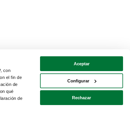
Aceptar
P, con
n el fin de
Configurar
gación de
con qué
Rechazar
laración de
Política de cookies
Contacto
 varios metros