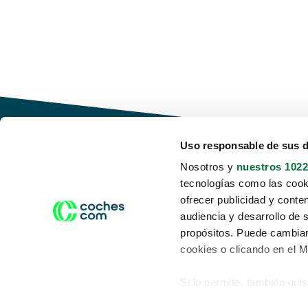
Uso responsable de sus 
Nosotros y
nuestros 1022
tecnologías como las cooki
Conduce tu futuro,
ofrecer publicidad y conte
desata tu movilidad
audiencia y desarrollo de 
propósitos. Puede cambiar
cookies o clicando en el 
Si lo permite, también qui
Acerca de nosotros
Aviso legal
Recopilar información