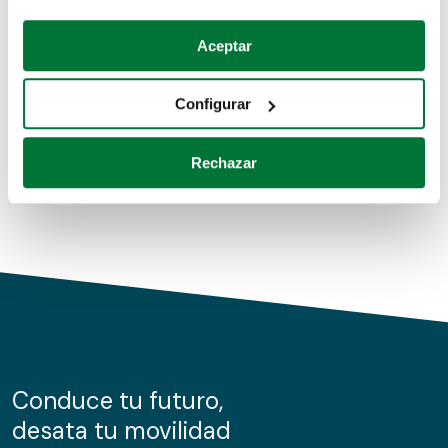
Coches de segunda mano
Si lo permite, también quisiéramos:
Aceptar
Recopilar información sobre su ubicación geográfica
Coches de km0
que puede tener una precisión de varios metros
Configurar
Coches de renting
Identificar su dispositivo analizándolo activamente
para buscar características específicas (huellas
Rechazar
digitales)
Obtenga más información sobre cómo se procesan sus
datos personales y establezca sus preferencias en la
sección de datos
. Puede cambiar o retirar su
consentimiento en cualquier momento en la Declaración
de cookies.
Las cookies de este sitio web se usan para personalizar
el contenido y los anuncios, ofrecer funciones de redes
sociales y analizar el tráfico. Además, compartimos
Conduce tu futuro,
información sobre el uso que haga del sitio web con
desata tu movilidad
nuestros partners de redes sociales, publicidad y análisis