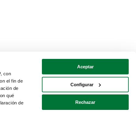
Aceptar
P, con
n el fin de
Configurar
gación de
con qué
Rechazar
laración de
Política de cookies
Contacto
 varios metros