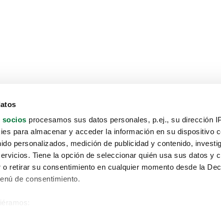
datos
 socios
procesamos sus datos personales, p.ej., su dirección I
es para almacenar y acceder la información en su dispositivo co
nido personalizados, medición de publicidad y contenido, investi
servicios. Tiene la opción de seleccionar quién usa sus datos y 
 o retirar su consentimiento en cualquier momento desde la Dec
Menú de consentimiento.
siéramos:
Aviso protección de datos
 sobre su ubicación geográfica que puede tener una precisión de