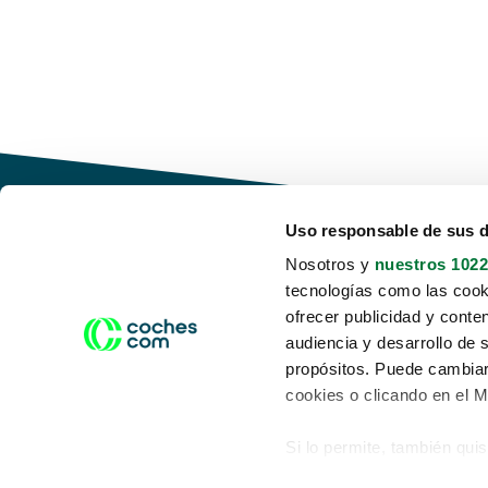
Uso responsable de sus 
Nosotros y
nuestros 1022
tecnologías como las cooki
Conduce tu futuro,
ofrecer publicidad y conte
desata tu movilidad
audiencia y desarrollo de 
propósitos. Puede cambiar
cookies o clicando en el 
Si lo permite, también qui
Acerca de nosotros
Aviso legal
Recopilar información