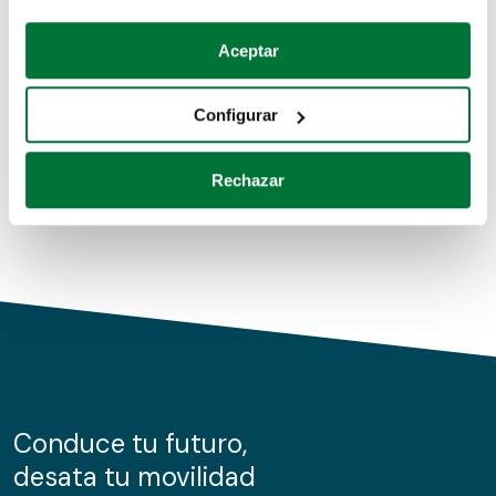
Coches de segunda mano
Si lo permite, también quisiéramos:
Aceptar
Recopilar información sobre su ubicación geográfica
Coches de km0
que puede tener una precisión de varios metros
Configurar
Coches de renting
Identificar su dispositivo analizándolo activamente
para buscar características específicas (huellas
Rechazar
digitales)
Obtenga más información sobre cómo se procesan sus
datos personales y establezca sus preferencias en la
sección de datos
. Puede cambiar o retirar su
consentimiento en cualquier momento en la Declaración
de cookies.
Las cookies de este sitio web se usan para personalizar
el contenido y los anuncios, ofrecer funciones de redes
sociales y analizar el tráfico. Además, compartimos
Conduce tu futuro,
información sobre el uso que haga del sitio web con
desata tu movilidad
nuestros partners de redes sociales, publicidad y análisis