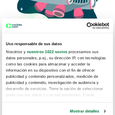
Uso responsable de sus datos
Nosotros y
nuestros 1022 socios
procesamos sus
datos personales, p.ej., su dirección IP, con tecnologías
como las cookies para almacenar y acceder la
Lo sentimos, no sabemos como
información en su dispositivo con el fin de ofrecer
te hemos traido hasta aquí.
publicidad y contenido personalizados, medición de
publicidad y contenido, investigación de audiencia y
desarrollo de servicios. Tiene la opción de seleccionar
Pero puedes encontrar el coche que estás
quién usa sus datos y con qué propósitos. Puede
buscando en alguno de estos enlaces:
cambiar o retirar su consentimiento en cualquier
momento desde la Declaración de cookies o clicando en
Coches nuevos
Mostrar detalles
el Menú de consentimiento.