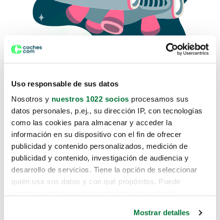
Uso responsable de sus datos
Nosotros y
nuestros 1022 socios
procesamos sus
datos personales, p.ej., su dirección IP, con tecnologías
como las cookies para almacenar y acceder la
Lo sentimos, no sabemos como
información en su dispositivo con el fin de ofrecer
te hemos traido hasta aquí.
publicidad y contenido personalizados, medición de
publicidad y contenido, investigación de audiencia y
desarrollo de servicios. Tiene la opción de seleccionar
Pero puedes encontrar el coche que estás
quién usa sus datos y con qué propósitos. Puede
buscando en alguno de estos enlaces:
cambiar o retirar su consentimiento en cualquier
momento desde la Declaración de cookies o clicando en
Coches nuevos
Mostrar detalles
el Menú de consentimiento.