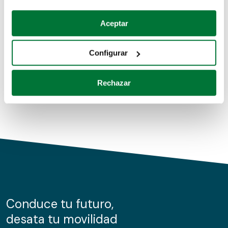
Coches de segunda mano
Si lo permite, también quisiéramos:
Aceptar
Recopilar información sobre su ubicación geográfica
Coches de km0
que puede tener una precisión de varios metros
Configurar
Coches de renting
Identificar su dispositivo analizándolo activamente
para buscar características específicas (huellas
Rechazar
digitales)
Obtenga más información sobre cómo se procesan sus
datos personales y establezca sus preferencias en la
sección de datos
. Puede cambiar o retirar su
consentimiento en cualquier momento en la Declaración
de cookies.
Las cookies de este sitio web se usan para personalizar
el contenido y los anuncios, ofrecer funciones de redes
sociales y analizar el tráfico. Además, compartimos
Conduce tu futuro,
información sobre el uso que haga del sitio web con
desata tu movilidad
nuestros partners de redes sociales, publicidad y análisis