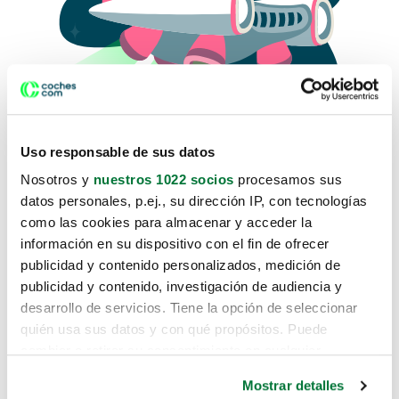
Uso responsable de sus datos
Nosotros y
nuestros 1022 socios
procesamos sus
datos personales, p.ej., su dirección IP, con tecnologías
como las cookies para almacenar y acceder la
Lo sentimos, no sabemos como
información en su dispositivo con el fin de ofrecer
te hemos traido hasta aquí.
publicidad y contenido personalizados, medición de
publicidad y contenido, investigación de audiencia y
desarrollo de servicios. Tiene la opción de seleccionar
Pero puedes encontrar el coche que estás
quién usa sus datos y con qué propósitos. Puede
buscando en alguno de estos enlaces:
cambiar o retirar su consentimiento en cualquier
momento desde la Declaración de cookies o clicando en
Coches nuevos
Mostrar detalles
el Menú de consentimiento.