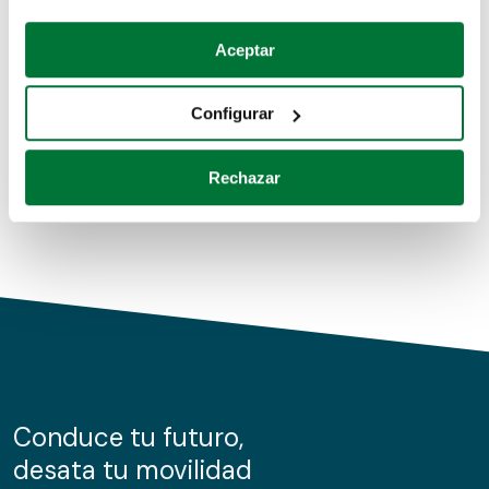
Coches de segunda mano
Si lo permite, también quisiéramos:
Aceptar
Recopilar información sobre su ubicación geográfica
Coches de km0
que puede tener una precisión de varios metros
Configurar
Coches de renting
Identificar su dispositivo analizándolo activamente
para buscar características específicas (huellas
Rechazar
digitales)
Obtenga más información sobre cómo se procesan sus
datos personales y establezca sus preferencias en la
sección de datos
. Puede cambiar o retirar su
consentimiento en cualquier momento en la Declaración
de cookies.
Las cookies de este sitio web se usan para personalizar
el contenido y los anuncios, ofrecer funciones de redes
sociales y analizar el tráfico. Además, compartimos
Conduce tu futuro,
información sobre el uso que haga del sitio web con
desata tu movilidad
nuestros partners de redes sociales, publicidad y análisis