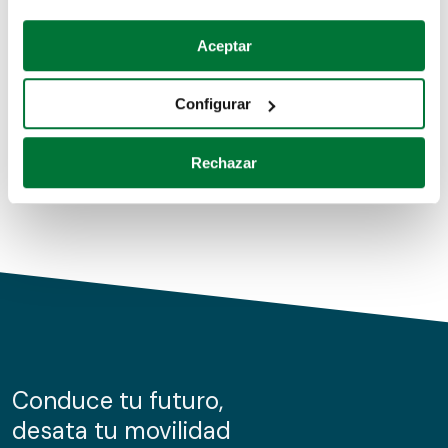
Coches de segunda mano
Si lo permite, también quisiéramos:
Aceptar
Recopilar información sobre su ubicación geográfica
Coches de km0
que puede tener una precisión de varios metros
Configurar
Coches de renting
Identificar su dispositivo analizándolo activamente
para buscar características específicas (huellas
Rechazar
digitales)
Obtenga más información sobre cómo se procesan sus
datos personales y establezca sus preferencias en la
sección de datos
. Puede cambiar o retirar su
consentimiento en cualquier momento en la Declaración
de cookies.
Las cookies de este sitio web se usan para personalizar
el contenido y los anuncios, ofrecer funciones de redes
sociales y analizar el tráfico. Además, compartimos
Conduce tu futuro,
información sobre el uso que haga del sitio web con
desata tu movilidad
nuestros partners de redes sociales, publicidad y análisis