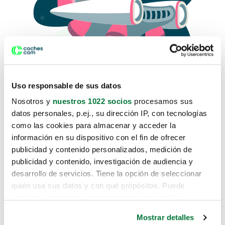
Uso responsable de sus datos
Nosotros y
nuestros 1022 socios
procesamos sus
datos personales, p.ej., su dirección IP, con tecnologías
como las cookies para almacenar y acceder la
Lo sentimos, no sabemos como
información en su dispositivo con el fin de ofrecer
te hemos traido hasta aquí.
publicidad y contenido personalizados, medición de
publicidad y contenido, investigación de audiencia y
desarrollo de servicios. Tiene la opción de seleccionar
Pero puedes encontrar el coche que estás
quién usa sus datos y con qué propósitos. Puede
buscando en alguno de estos enlaces:
cambiar o retirar su consentimiento en cualquier
momento desde la Declaración de cookies o clicando en
Coches nuevos
Mostrar detalles
el Menú de consentimiento.