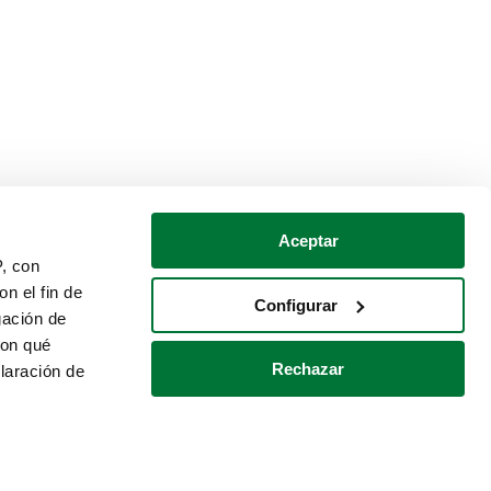
Aceptar
P, con
n el fin de
Configurar
gación de
con qué
Rechazar
laración de
Política de cookies
Contacto
 varios metros