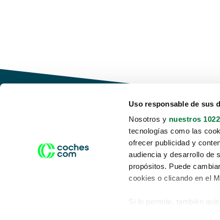
Uso responsable de sus 
Nosotros y
nuestros 1022
tecnologías como las cooki
Conduce tu futuro,
ofrecer publicidad y conte
desata tu movilidad
audiencia y desarrollo de 
propósitos. Puede cambiar
cookies o clicando en el 
Si lo permite, también qui
Acerca de nosotros
Aviso legal
Recopilar información