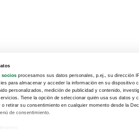
datos
 socios
procesamos sus datos personales, p.ej., su dirección I
es para almacenar y acceder la información en su dispositivo co
nido personalizados, medición de publicidad y contenido, investi
servicios. Tiene la opción de seleccionar quién usa sus datos y 
 o retirar su consentimiento en cualquier momento desde la Dec
Menú de consentimiento.
siéramos:
Aviso protección de datos
 sobre su ubicación geográfica que puede tener una precisión de