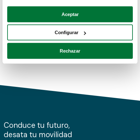
Coches de segunda mano
Si lo permite, también quisiéramos:
Aceptar
Recopilar información sobre su ubicación geográfica
Coches de km0
que puede tener una precisión de varios metros
Configurar
Coches de renting
Identificar su dispositivo analizándolo activamente
para buscar características específicas (huellas
Rechazar
digitales)
Obtenga más información sobre cómo se procesan sus
datos personales y establezca sus preferencias en la
sección de datos
. Puede cambiar o retirar su
consentimiento en cualquier momento en la Declaración
de cookies.
Las cookies de este sitio web se usan para personalizar
el contenido y los anuncios, ofrecer funciones de redes
sociales y analizar el tráfico. Además, compartimos
Conduce tu futuro,
información sobre el uso que haga del sitio web con
desata tu movilidad
nuestros partners de redes sociales, publicidad y análisis