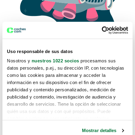
Uso responsable de sus datos
Nosotros y
nuestros 1022 socios
procesamos sus
datos personales, p.ej., su dirección IP, con tecnologías
como las cookies para almacenar y acceder la
Lo sentimos, no sabemos como
información en su dispositivo con el fin de ofrecer
te hemos traido hasta aquí.
publicidad y contenido personalizados, medición de
publicidad y contenido, investigación de audiencia y
desarrollo de servicios. Tiene la opción de seleccionar
Pero puedes encontrar el coche que estás
quién usa sus datos y con qué propósitos. Puede
buscando en alguno de estos enlaces:
cambiar o retirar su consentimiento en cualquier
momento desde la Declaración de cookies o clicando en
Coches nuevos
Mostrar detalles
el Menú de consentimiento.