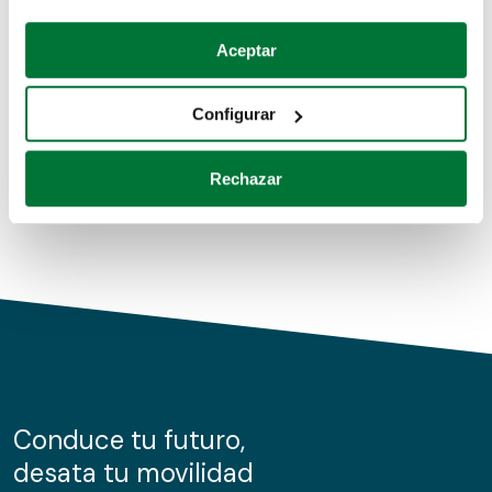
Coches de segunda mano
Si lo permite, también quisiéramos:
Aceptar
Recopilar información sobre su ubicación geográfica
Coches de km0
que puede tener una precisión de varios metros
Configurar
Coches de renting
Identificar su dispositivo analizándolo activamente
para buscar características específicas (huellas
Rechazar
digitales)
Obtenga más información sobre cómo se procesan sus
datos personales y establezca sus preferencias en la
sección de datos
. Puede cambiar o retirar su
consentimiento en cualquier momento en la Declaración
de cookies.
Las cookies de este sitio web se usan para personalizar
el contenido y los anuncios, ofrecer funciones de redes
sociales y analizar el tráfico. Además, compartimos
Conduce tu futuro,
información sobre el uso que haga del sitio web con
desata tu movilidad
nuestros partners de redes sociales, publicidad y análisis