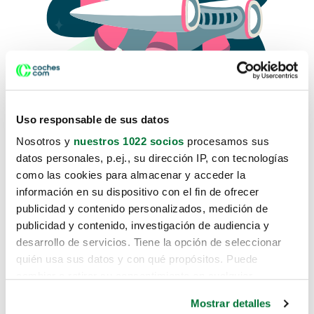
Uso responsable de sus datos
Nosotros y
nuestros 1022 socios
procesamos sus
datos personales, p.ej., su dirección IP, con tecnologías
como las cookies para almacenar y acceder la
Lo sentimos, no sabemos como
información en su dispositivo con el fin de ofrecer
te hemos traido hasta aquí.
publicidad y contenido personalizados, medición de
publicidad y contenido, investigación de audiencia y
desarrollo de servicios. Tiene la opción de seleccionar
Pero puedes encontrar el coche que estás
quién usa sus datos y con qué propósitos. Puede
buscando en alguno de estos enlaces:
cambiar o retirar su consentimiento en cualquier
momento desde la Declaración de cookies o clicando en
Coches nuevos
Mostrar detalles
el Menú de consentimiento.