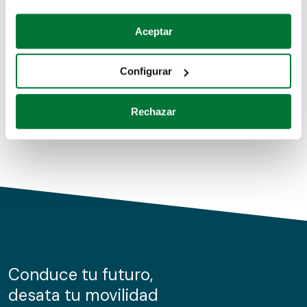
Coches de segunda mano
Si lo permite, también quisiéramos:
Aceptar
Recopilar información sobre su ubicación geográfica
Coches de km0
que puede tener una precisión de varios metros
Configurar
Coches de renting
Identificar su dispositivo analizándolo activamente
para buscar características específicas (huellas
Rechazar
digitales)
Obtenga más información sobre cómo se procesan sus
datos personales y establezca sus preferencias en la
sección de datos
. Puede cambiar o retirar su
consentimiento en cualquier momento en la Declaración
de cookies.
Las cookies de este sitio web se usan para personalizar
el contenido y los anuncios, ofrecer funciones de redes
sociales y analizar el tráfico. Además, compartimos
Conduce tu futuro,
información sobre el uso que haga del sitio web con
desata tu movilidad
nuestros partners de redes sociales, publicidad y análisis