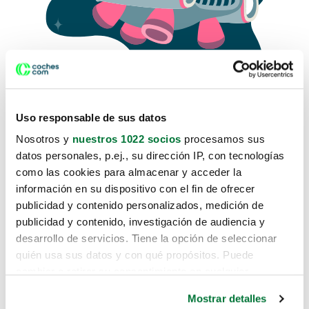
Uso responsable de sus datos
Nosotros y
nuestros 1022 socios
procesamos sus
datos personales, p.ej., su dirección IP, con tecnologías
como las cookies para almacenar y acceder la
Lo sentimos, no sabemos como
información en su dispositivo con el fin de ofrecer
te hemos traido hasta aquí.
publicidad y contenido personalizados, medición de
publicidad y contenido, investigación de audiencia y
desarrollo de servicios. Tiene la opción de seleccionar
Pero puedes encontrar el coche que estás
quién usa sus datos y con qué propósitos. Puede
buscando en alguno de estos enlaces:
cambiar o retirar su consentimiento en cualquier
momento desde la Declaración de cookies o clicando en
Coches nuevos
Mostrar detalles
el Menú de consentimiento.