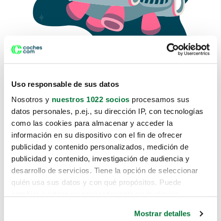
Uso responsable de sus datos
Nosotros y
nuestros 1022 socios
procesamos sus
datos personales, p.ej., su dirección IP, con tecnologías
como las cookies para almacenar y acceder la
Lo sentimos, no sabemos como
información en su dispositivo con el fin de ofrecer
te hemos traido hasta aquí.
publicidad y contenido personalizados, medición de
publicidad y contenido, investigación de audiencia y
desarrollo de servicios. Tiene la opción de seleccionar
Pero puedes encontrar el coche que estás
quién usa sus datos y con qué propósitos. Puede
buscando en alguno de estos enlaces:
cambiar o retirar su consentimiento en cualquier
momento desde la Declaración de cookies o clicando en
Coches nuevos
Mostrar detalles
el Menú de consentimiento.