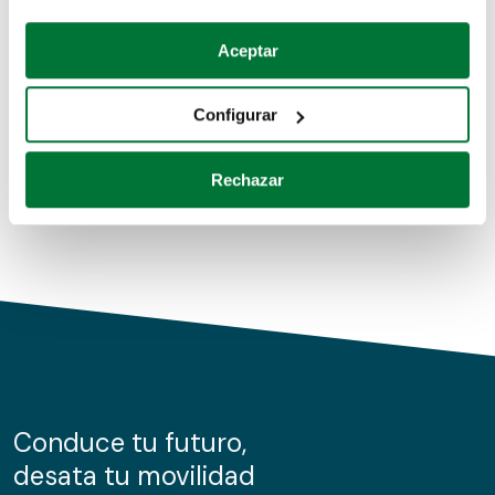
Coches de segunda mano
Si lo permite, también quisiéramos:
Aceptar
Recopilar información sobre su ubicación geográfica
Coches de km0
que puede tener una precisión de varios metros
Configurar
Coches de renting
Identificar su dispositivo analizándolo activamente
para buscar características específicas (huellas
Rechazar
digitales)
Obtenga más información sobre cómo se procesan sus
datos personales y establezca sus preferencias en la
sección de datos
. Puede cambiar o retirar su
consentimiento en cualquier momento en la Declaración
de cookies.
Las cookies de este sitio web se usan para personalizar
el contenido y los anuncios, ofrecer funciones de redes
sociales y analizar el tráfico. Además, compartimos
Conduce tu futuro,
información sobre el uso que haga del sitio web con
desata tu movilidad
nuestros partners de redes sociales, publicidad y análisis