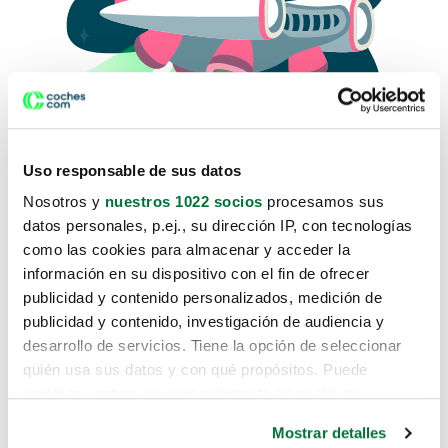
Uso responsable de sus datos
Nosotros y
nuestros 1022 socios
procesamos sus
datos personales, p.ej., su dirección IP, con tecnologías
como las cookies para almacenar y acceder la
Lo sentimos, no sabemos como
información en su dispositivo con el fin de ofrecer
te hemos traido hasta aquí.
publicidad y contenido personalizados, medición de
publicidad y contenido, investigación de audiencia y
desarrollo de servicios. Tiene la opción de seleccionar
Pero puedes encontrar el coche que estás
quién usa sus datos y con qué propósitos. Puede
buscando en alguno de estos enlaces:
cambiar o retirar su consentimiento en cualquier
momento desde la Declaración de cookies o clicando en
Coches nuevos
Mostrar detalles
el Menú de consentimiento.