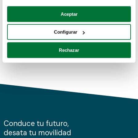
Coches de segunda mano
Si lo permite, también quisiéramos:
Aceptar
Recopilar información sobre su ubicación geográfica
Coches de km0
que puede tener una precisión de varios metros
Configurar
Coches de renting
Identificar su dispositivo analizándolo activamente
para buscar características específicas (huellas
Rechazar
digitales)
Obtenga más información sobre cómo se procesan sus
datos personales y establezca sus preferencias en la
sección de datos
. Puede cambiar o retirar su
consentimiento en cualquier momento en la Declaración
de cookies.
Las cookies de este sitio web se usan para personalizar
el contenido y los anuncios, ofrecer funciones de redes
sociales y analizar el tráfico. Además, compartimos
Conduce tu futuro,
información sobre el uso que haga del sitio web con
desata tu movilidad
nuestros partners de redes sociales, publicidad y análisis