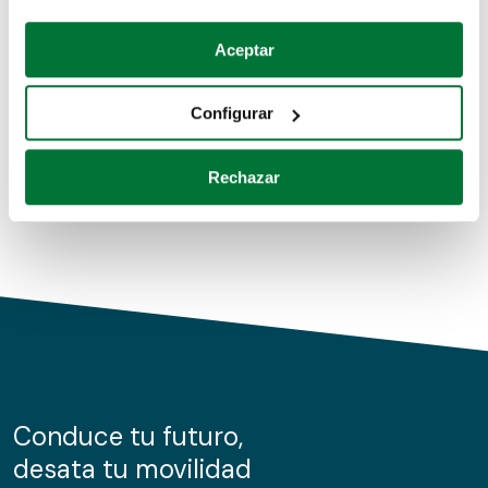
Coches de segunda mano
Si lo permite, también quisiéramos:
Aceptar
Recopilar información sobre su ubicación geográfica
Coches de km0
que puede tener una precisión de varios metros
Configurar
Coches de renting
Identificar su dispositivo analizándolo activamente
para buscar características específicas (huellas
Rechazar
digitales)
Obtenga más información sobre cómo se procesan sus
datos personales y establezca sus preferencias en la
sección de datos
. Puede cambiar o retirar su
consentimiento en cualquier momento en la Declaración
de cookies.
Las cookies de este sitio web se usan para personalizar
el contenido y los anuncios, ofrecer funciones de redes
sociales y analizar el tráfico. Además, compartimos
Conduce tu futuro,
información sobre el uso que haga del sitio web con
desata tu movilidad
nuestros partners de redes sociales, publicidad y análisis