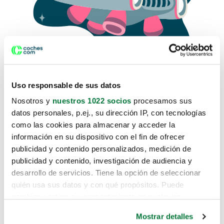
Uso responsable de sus datos
Nosotros y
nuestros 1022 socios
procesamos sus
datos personales, p.ej., su dirección IP, con tecnologías
como las cookies para almacenar y acceder la
Lo sentimos, no sabemos como
información en su dispositivo con el fin de ofrecer
te hemos traido hasta aquí.
publicidad y contenido personalizados, medición de
publicidad y contenido, investigación de audiencia y
desarrollo de servicios. Tiene la opción de seleccionar
Pero puedes encontrar el coche que estás
quién usa sus datos y con qué propósitos. Puede
buscando en alguno de estos enlaces:
cambiar o retirar su consentimiento en cualquier
momento desde la Declaración de cookies o clicando en
Coches nuevos
Mostrar detalles
el Menú de consentimiento.