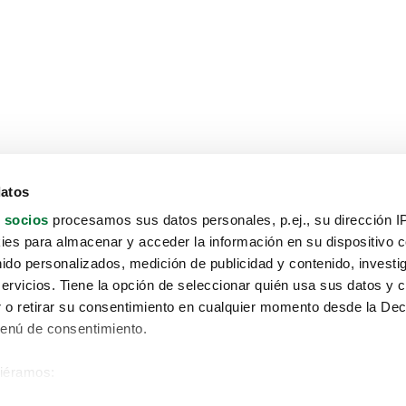
datos
 socios
procesamos sus datos personales, p.ej., su dirección I
es para almacenar y acceder la información en su dispositivo co
nido personalizados, medición de publicidad y contenido, investi
servicios. Tiene la opción de seleccionar quién usa sus datos y 
 o retirar su consentimiento en cualquier momento desde la Dec
Menú de consentimiento.
siéramos:
Aviso protección de datos
 sobre su ubicación geográfica que puede tener una precisión de