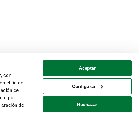
Aceptar
P, con
n el fin de
Configurar
gación de
con qué
Rechazar
laración de
Política de cookies
Contacto
 varios metros