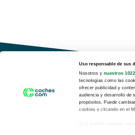
Uso responsable de sus 
Nosotros y
nuestros 1022
tecnologías como las cooki
Conduce tu futuro,
ofrecer publicidad y conte
desata tu movilidad
audiencia y desarrollo de 
propósitos. Puede cambiar
cookies o clicando en el 
Si lo permite, también qui
Acerca de nosotros
Aviso legal
Recopilar información