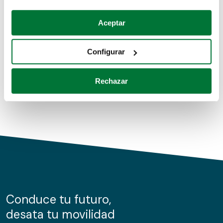
Coches de segunda mano
Si lo permite, también quisiéramos:
Aceptar
Recopilar información sobre su ubicación geográfica
Coches de km0
que puede tener una precisión de varios metros
Configurar
Coches de renting
Identificar su dispositivo analizándolo activamente
para buscar características específicas (huellas
Rechazar
digitales)
Obtenga más información sobre cómo se procesan sus
datos personales y establezca sus preferencias en la
sección de datos
. Puede cambiar o retirar su
consentimiento en cualquier momento en la Declaración
de cookies.
Las cookies de este sitio web se usan para personalizar
el contenido y los anuncios, ofrecer funciones de redes
sociales y analizar el tráfico. Además, compartimos
Conduce tu futuro,
información sobre el uso que haga del sitio web con
desata tu movilidad
nuestros partners de redes sociales, publicidad y análisis