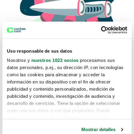
Uso responsable de sus datos
Nosotros y
nuestros 1022 socios
procesamos sus
datos personales, p.ej., su dirección IP, con tecnologías
como las cookies para almacenar y acceder la
Lo sentimos, no sabemos como
información en su dispositivo con el fin de ofrecer
te hemos traido hasta aquí.
publicidad y contenido personalizados, medición de
publicidad y contenido, investigación de audiencia y
desarrollo de servicios. Tiene la opción de seleccionar
Pero puedes encontrar el coche que estás
quién usa sus datos y con qué propósitos. Puede
buscando en alguno de estos enlaces:
cambiar o retirar su consentimiento en cualquier
momento desde la Declaración de cookies o clicando en
Coches nuevos
Mostrar detalles
el Menú de consentimiento.