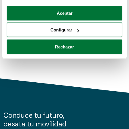
Coches de segunda mano
Si lo permite, también quisiéramos:
Aceptar
Recopilar información sobre su ubicación geográfica
Coches de km0
que puede tener una precisión de varios metros
Configurar
Coches de renting
Identificar su dispositivo analizándolo activamente
para buscar características específicas (huellas
Rechazar
digitales)
Obtenga más información sobre cómo se procesan sus
datos personales y establezca sus preferencias en la
sección de datos
. Puede cambiar o retirar su
consentimiento en cualquier momento en la Declaración
de cookies.
Las cookies de este sitio web se usan para personalizar
el contenido y los anuncios, ofrecer funciones de redes
sociales y analizar el tráfico. Además, compartimos
Conduce tu futuro,
información sobre el uso que haga del sitio web con
desata tu movilidad
nuestros partners de redes sociales, publicidad y análisis