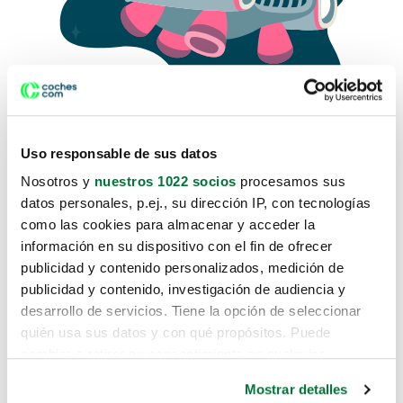
Uso responsable de sus datos
Nosotros y
nuestros 1022 socios
procesamos sus
datos personales, p.ej., su dirección IP, con tecnologías
como las cookies para almacenar y acceder la
Lo sentimos, no sabemos como
información en su dispositivo con el fin de ofrecer
te hemos traido hasta aquí.
publicidad y contenido personalizados, medición de
publicidad y contenido, investigación de audiencia y
desarrollo de servicios. Tiene la opción de seleccionar
Pero puedes encontrar el coche que estás
quién usa sus datos y con qué propósitos. Puede
buscando en alguno de estos enlaces:
cambiar o retirar su consentimiento en cualquier
momento desde la Declaración de cookies o clicando en
Coches nuevos
Mostrar detalles
el Menú de consentimiento.