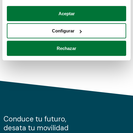
Coches de segunda mano
Si lo permite, también quisiéramos:
Aceptar
Recopilar información sobre su ubicación geográfica
Coches de km0
que puede tener una precisión de varios metros
Configurar
Coches de renting
Identificar su dispositivo analizándolo activamente
para buscar características específicas (huellas
Rechazar
digitales)
Obtenga más información sobre cómo se procesan sus
datos personales y establezca sus preferencias en la
sección de datos
. Puede cambiar o retirar su
consentimiento en cualquier momento en la Declaración
de cookies.
Las cookies de este sitio web se usan para personalizar
el contenido y los anuncios, ofrecer funciones de redes
sociales y analizar el tráfico. Además, compartimos
Conduce tu futuro,
información sobre el uso que haga del sitio web con
desata tu movilidad
nuestros partners de redes sociales, publicidad y análisis