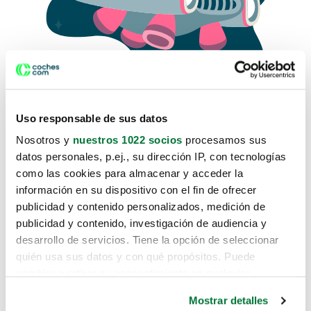
Uso responsable de sus datos
Nosotros y
nuestros 1022 socios
procesamos sus
datos personales, p.ej., su dirección IP, con tecnologías
como las cookies para almacenar y acceder la
Lo sentimos, no sabemos como
información en su dispositivo con el fin de ofrecer
te hemos traido hasta aquí.
publicidad y contenido personalizados, medición de
publicidad y contenido, investigación de audiencia y
desarrollo de servicios. Tiene la opción de seleccionar
Pero puedes encontrar el coche que estás
quién usa sus datos y con qué propósitos. Puede
buscando en alguno de estos enlaces:
cambiar o retirar su consentimiento en cualquier
momento desde la Declaración de cookies o clicando en
Coches nuevos
Mostrar detalles
el Menú de consentimiento.