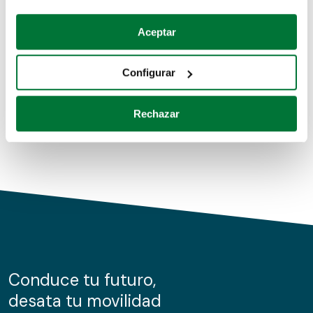
Coches de segunda mano
Si lo permite, también quisiéramos:
Aceptar
Recopilar información sobre su ubicación geográfica
Coches de km0
que puede tener una precisión de varios metros
Configurar
Coches de renting
Identificar su dispositivo analizándolo activamente
para buscar características específicas (huellas
Rechazar
digitales)
Obtenga más información sobre cómo se procesan sus
datos personales y establezca sus preferencias en la
sección de datos
. Puede cambiar o retirar su
consentimiento en cualquier momento en la Declaración
de cookies.
Las cookies de este sitio web se usan para personalizar
el contenido y los anuncios, ofrecer funciones de redes
sociales y analizar el tráfico. Además, compartimos
Conduce tu futuro,
información sobre el uso que haga del sitio web con
desata tu movilidad
nuestros partners de redes sociales, publicidad y análisis