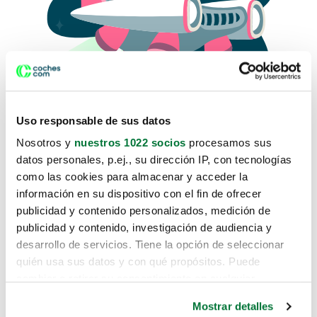
Uso responsable de sus datos
Nosotros y
nuestros 1022 socios
procesamos sus
datos personales, p.ej., su dirección IP, con tecnologías
como las cookies para almacenar y acceder la
Lo sentimos, no sabemos como
información en su dispositivo con el fin de ofrecer
te hemos traido hasta aquí.
publicidad y contenido personalizados, medición de
publicidad y contenido, investigación de audiencia y
desarrollo de servicios. Tiene la opción de seleccionar
Pero puedes encontrar el coche que estás
quién usa sus datos y con qué propósitos. Puede
buscando en alguno de estos enlaces:
cambiar o retirar su consentimiento en cualquier
momento desde la Declaración de cookies o clicando en
Coches nuevos
Mostrar detalles
el Menú de consentimiento.