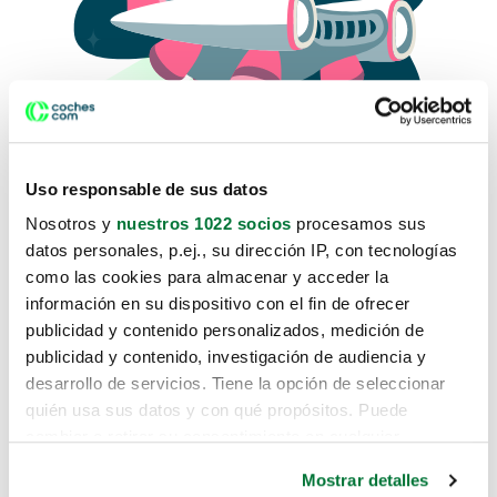
Uso responsable de sus datos
Nosotros y
nuestros 1022 socios
procesamos sus
datos personales, p.ej., su dirección IP, con tecnologías
como las cookies para almacenar y acceder la
Lo sentimos, no sabemos como
información en su dispositivo con el fin de ofrecer
te hemos traido hasta aquí.
publicidad y contenido personalizados, medición de
publicidad y contenido, investigación de audiencia y
desarrollo de servicios. Tiene la opción de seleccionar
Pero puedes encontrar el coche que estás
quién usa sus datos y con qué propósitos. Puede
buscando en alguno de estos enlaces:
cambiar o retirar su consentimiento en cualquier
momento desde la Declaración de cookies o clicando en
Coches nuevos
Mostrar detalles
el Menú de consentimiento.