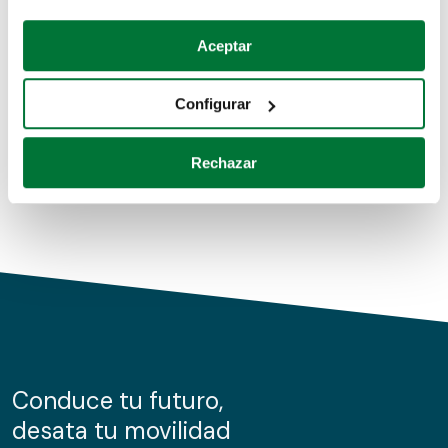
Coches de segunda mano
Si lo permite, también quisiéramos:
Aceptar
Recopilar información sobre su ubicación geográfica
Coches de km0
que puede tener una precisión de varios metros
Configurar
Coches de renting
Identificar su dispositivo analizándolo activamente
para buscar características específicas (huellas
Rechazar
digitales)
Obtenga más información sobre cómo se procesan sus
datos personales y establezca sus preferencias en la
sección de datos
. Puede cambiar o retirar su
consentimiento en cualquier momento en la Declaración
de cookies.
Las cookies de este sitio web se usan para personalizar
el contenido y los anuncios, ofrecer funciones de redes
sociales y analizar el tráfico. Además, compartimos
Conduce tu futuro,
información sobre el uso que haga del sitio web con
desata tu movilidad
nuestros partners de redes sociales, publicidad y análisis