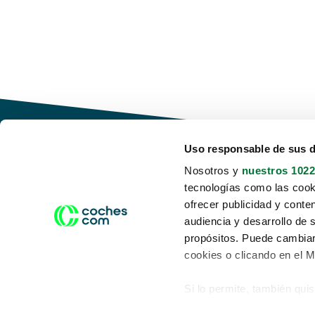
Uso responsable de sus 
Nosotros y
nuestros 1022
tecnologías como las cooki
Conduce tu futuro,
ofrecer publicidad y conte
desata tu movilidad
audiencia y desarrollo de 
propósitos. Puede cambiar
cookies o clicando en el 
Si lo permite, también qui
Acerca de nosotros
Aviso legal
Recopilar información