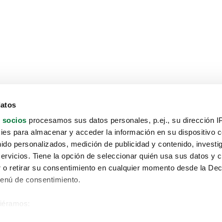
datos
 socios
procesamos sus datos personales, p.ej., su dirección I
es para almacenar y acceder la información en su dispositivo co
nido personalizados, medición de publicidad y contenido, investi
servicios. Tiene la opción de seleccionar quién usa sus datos y 
 o retirar su consentimiento en cualquier momento desde la Dec
Menú de consentimiento.
siéramos:
Aviso protección de datos
 sobre su ubicación geográfica que puede tener una precisión de