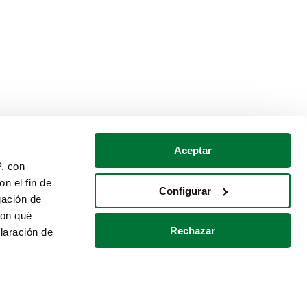
Aceptar
P, con
n el fin de
Configurar
gación de
con qué
Rechazar
laración de
Política de cookies
Contacto
 varios metros