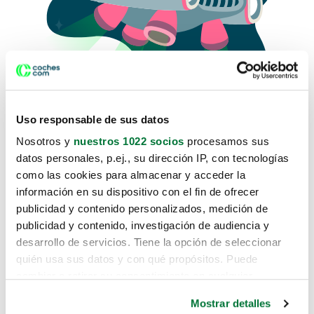
Uso responsable de sus datos
Nosotros y
nuestros 1022 socios
procesamos sus
datos personales, p.ej., su dirección IP, con tecnologías
como las cookies para almacenar y acceder la
Lo sentimos, no sabemos como
información en su dispositivo con el fin de ofrecer
te hemos traido hasta aquí.
publicidad y contenido personalizados, medición de
publicidad y contenido, investigación de audiencia y
desarrollo de servicios. Tiene la opción de seleccionar
Pero puedes encontrar el coche que estás
quién usa sus datos y con qué propósitos. Puede
buscando en alguno de estos enlaces:
cambiar o retirar su consentimiento en cualquier
momento desde la Declaración de cookies o clicando en
Coches nuevos
Mostrar detalles
el Menú de consentimiento.