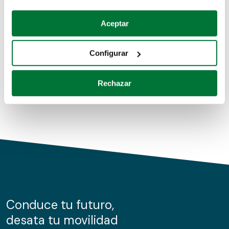
Coches de segunda mano
Si lo permite, también quisiéramos:
Aceptar
Recopilar información sobre su ubicación geográfica
Coches de km0
que puede tener una precisión de varios metros
Configurar
Coches de renting
Identificar su dispositivo analizándolo activamente
para buscar características específicas (huellas
Rechazar
digitales)
Obtenga más información sobre cómo se procesan sus
datos personales y establezca sus preferencias en la
sección de datos
. Puede cambiar o retirar su
consentimiento en cualquier momento en la Declaración
de cookies.
Las cookies de este sitio web se usan para personalizar
el contenido y los anuncios, ofrecer funciones de redes
sociales y analizar el tráfico. Además, compartimos
Conduce tu futuro,
información sobre el uso que haga del sitio web con
desata tu movilidad
nuestros partners de redes sociales, publicidad y análisis