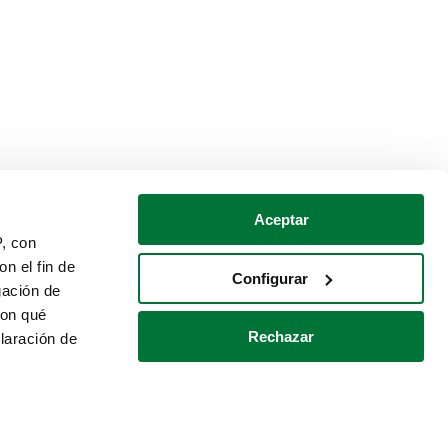
Aceptar
P, con
n el fin de
Configurar
gación de
con qué
Rechazar
laración de
Política de cookies
Contacto
 varios metros