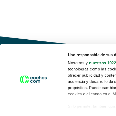
Uso responsable de sus 
Nosotros y
nuestros 1022
tecnologías como las cooki
Conduce tu futuro,
ofrecer publicidad y conte
desata tu movilidad
audiencia y desarrollo de 
propósitos. Puede cambiar
cookies o clicando en el 
Si lo permite, también qui
Acerca de nosotros
Aviso legal
Recopilar información