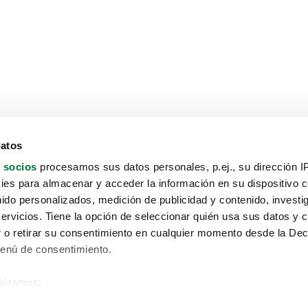
datos
 socios
procesamos sus datos personales, p.ej., su dirección I
es para almacenar y acceder la información en su dispositivo co
nido personalizados, medición de publicidad y contenido, investi
servicios. Tiene la opción de seleccionar quién usa sus datos y 
 o retirar su consentimiento en cualquier momento desde la Dec
Menú de consentimiento.
siéramos:
Aviso protección de datos
 sobre su ubicación geográfica que puede tener una precisión de