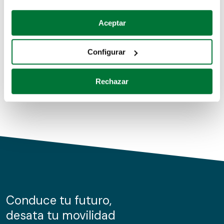
Coches de segunda mano
Si lo permite, también quisiéramos:
Aceptar
Recopilar información sobre su ubicación geográfica
Coches de km0
que puede tener una precisión de varios metros
Configurar
Coches de renting
Identificar su dispositivo analizándolo activamente
para buscar características específicas (huellas
Rechazar
digitales)
Obtenga más información sobre cómo se procesan sus
datos personales y establezca sus preferencias en la
sección de datos
. Puede cambiar o retirar su
consentimiento en cualquier momento en la Declaración
de cookies.
Las cookies de este sitio web se usan para personalizar
el contenido y los anuncios, ofrecer funciones de redes
sociales y analizar el tráfico. Además, compartimos
Conduce tu futuro,
información sobre el uso que haga del sitio web con
desata tu movilidad
nuestros partners de redes sociales, publicidad y análisis