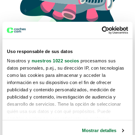
Uso responsable de sus datos
Nosotros y
nuestros 1022 socios
procesamos sus
datos personales, p.ej., su dirección IP, con tecnologías
como las cookies para almacenar y acceder la
Lo sentimos, no sabemos como
información en su dispositivo con el fin de ofrecer
te hemos traido hasta aquí.
publicidad y contenido personalizados, medición de
publicidad y contenido, investigación de audiencia y
desarrollo de servicios. Tiene la opción de seleccionar
Pero puedes encontrar el coche que estás
quién usa sus datos y con qué propósitos. Puede
buscando en alguno de estos enlaces:
cambiar o retirar su consentimiento en cualquier
momento desde la Declaración de cookies o clicando en
Coches nuevos
Mostrar detalles
el Menú de consentimiento.